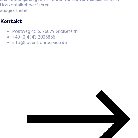
Horizontalbohrverfahren
ausgearbeitet.
Kontakt
Postweg 45 b, 26629 Großefehn
+49 (0)4943 2005856
info@bauer-bohrservice.de