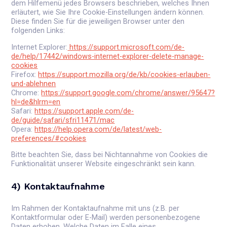
dem Hilfemenü jedes Browsers beschrieben, welches Ihnen
erläutert, wie Sie Ihre Cookie-Einstellungen ändern können.
Diese finden Sie für die jeweiligen Browser unter den
folgenden Links:
Internet Explorer:
https://support.microsoft.com/de-
de/help/17442/windows-internet-explorer-delete-manage-
cookies
Firefox:
https://support.mozilla.org/de/kb/cookies-erlauben-
und-ablehnen
Chrome:
https://support.google.com/chrome/answer/95647?
hl=de&hlrm=en
Safari:
https://support.apple.com/de-
de/guide/safari/sfri11471/mac
Opera:
https://help.opera.com/de/latest/web-
preferences/#cookies
Bitte beachten Sie, dass bei Nichtannahme von Cookies die
Funktionalität unserer Website eingeschränkt sein kann.
4) Kontaktaufnahme
Im Rahmen der Kontaktaufnahme mit uns (z.B. per
Kontaktformular oder E-Mail) werden personenbezogene
Daten erhoben. Welche Daten im Falle eines