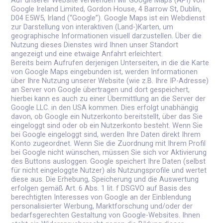
Auf unserer Website verwenden wir Google Maps (API) von
Google Ireland Limited, Gordon House, 4 Barrow St, Dublin,
D04 E5W5, Irland (“Google”). Google Maps ist ein Webdienst
zur Darstellung von interaktiven (Land-)Karten, um
geographische Informationen visuell darzustellen. Über die
Nutzung dieses Dienstes wird Ihnen unser Standort
angezeigt und eine etwaige Anfahrt erleichtert.
Bereits beim Aufrufen derjenigen Unterseiten, in die die Karte
von Google Maps eingebunden ist, werden Informationen
über Ihre Nutzung unserer Website (wie z.B. Ihre IP-Adresse)
an Server von Google übertragen und dort gespeichert,
hierbei kann es auch zu einer Übermittlung an die Server der
Google LLC. in den USA kommen. Dies erfolgt unabhängig
davon, ob Google ein Nutzerkonto bereitstellt, über das Sie
eingeloggt sind oder ob ein Nutzerkonto besteht. Wenn Sie
bei Google eingeloggt sind, werden Ihre Daten direkt Ihrem
Konto zugeordnet. Wenn Sie die Zuordnung mit Ihrem Profil
bei Google nicht wünschen, müssen Sie sich vor Aktivierung
des Buttons ausloggen. Google speichert Ihre Daten (selbst
für nicht eingeloggte Nutzer) als Nutzungsprofile und wertet
diese aus. Die Erhebung, Speicherung und die Auswertung
erfolgen gemäß Art. 6 Abs. 1 lit. f DSGVO auf Basis des
berechtigten Interesses von Google an der Einblendung
personalisierter Werbung, Marktforschung und/oder der
bedarfsgerechten Gestaltung von Google-Websites. Ihnen