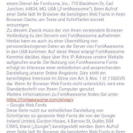
einem Dienst der Fonticons, Inc., 710 Blackhorn Dr, Carl
Junction, 64834, MO, USA („FontAwesome“). Beim Aufruf
einer Seite lädt Ihr Browser die benötigten Web Fonts in ihren
Browser-Cache, um Texte und Schriftarten korrekt
anzuzeigen.
Zu diesem Zweck muss der von Ihnen verwendete Browser
Verbindung zu den Servern von FontAwesome aufnehmen.
Hierbei kann es auch zu einer Übermittlung von
personenbezogenen Daten an die Server von FontAwesome
in den USA kommen. Auf diese Weise erlangt FontAwesome
Kenntnis darüber, dass über Ihre IP-Adresse unsere Website
aufgerufen wurde. Die Nutzung von FontAwesome Fonts
erfolgt im Interesse einer einheitlichen und ansprechenden
Darstellung unserer Online-Angebote. Dies stellt ein
berechtigtes Interesse im Sinne von Art. 6 Abs. 1 lit. f DSGVO
dar. Wenn Ihr Browser Web Fonts nicht unterstützt, wird eine
Standardschrift von Ihrem Computer genutzt.
Weitere Informationen zu FontAwesome finden Sie unter:
https://fontawesome.com/privacy
– Google Web Fonts
Diese Seite nutzt zur einheitlichen Darstellung von
Schriftarten so genannte Web Fonts die von der Google
Ireland Limited, Gordon House, 4 Barrow St, Dublin, D04
E5W5, Irland („Google“) bereitgestellt werden. Beim Aufruf
einer Seite lädt Ihr Browser die benötigten Web Fonts in ihren