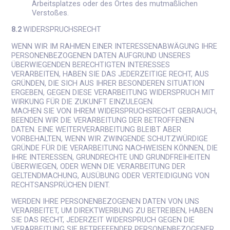
Arbeitsplatzes oder des Ortes des mutmaßlichen
Verstoßes.
8.2
WIDERSPRUCHSRECHT
WENN WIR IM RAHMEN EINER INTERESSENABWÄGUNG IHRE
PERSONENBEZOGENEN DATEN AUFGRUND UNSERES
ÜBERWIEGENDEN BERECHTIGTEN INTERESSES
VERARBEITEN, HABEN SIE DAS JEDERZEITIGE RECHT, AUS
GRÜNDEN, DIE SICH AUS IHRER BESONDEREN SITUATION
ERGEBEN, GEGEN DIESE VERARBEITUNG WIDERSPRUCH MIT
WIRKUNG FÜR DIE ZUKUNFT EINZULEGEN.
MACHEN SIE VON IHREM WIDERSPRUCHSRECHT GEBRAUCH,
BEENDEN WIR DIE VERARBEITUNG DER BETROFFENEN
DATEN. EINE WEITERVERARBEITUNG BLEIBT ABER
VORBEHALTEN, WENN WIR ZWINGENDE SCHUTZWÜRDIGE
GRÜNDE FÜR DIE VERARBEITUNG NACHWEISEN KÖNNEN, DIE
IHRE INTERESSEN, GRUNDRECHTE UND GRUNDFREIHEITEN
ÜBERWIEGEN, ODER WENN DIE VERARBEITUNG DER
GELTENDMACHUNG, AUSÜBUNG ODER VERTEIDIGUNG VON
RECHTSANSPRÜCHEN DIENT.
WERDEN IHRE PERSONENBEZOGENEN DATEN VON UNS
VERARBEITET, UM DIREKTWERBUNG ZU BETREIBEN, HABEN
SIE DAS RECHT, JEDERZEIT WIDERSPRUCH GEGEN DIE
VERARBEITUNG SIE BETREFFENDER PERSONENBEZOGENER